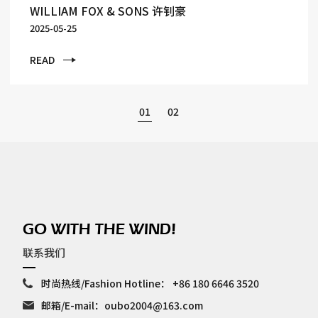
WILLIAM FOX & SONS 许钊豪
2025-05-25
READ
01
02
GO WITH THE WIND!
联系我们
时尚热线/Fashion Hotline：
+86 180 6646 3520
邮箱/E-mail：
oubo2004@163.com