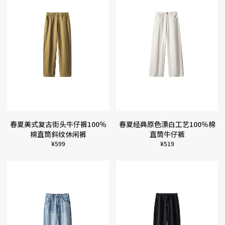
春夏美式复古街头牛仔裤100％
春夏经典原色漂白工艺100％棉
棉直筒斜纹休闲裤
直筒牛仔裤
¥
599
¥
519