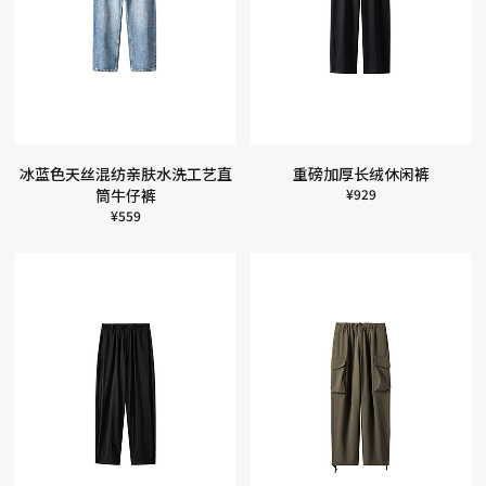
冰蓝色天丝混纺亲肤水洗工艺直
重磅加厚长绒休闲裤
筒牛仔裤
¥
929
¥
559