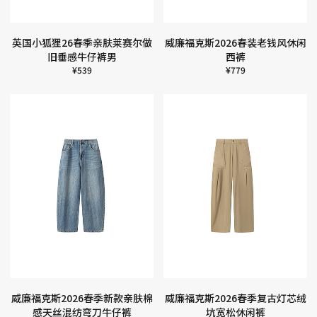
英国小狐狸26春季亲肤莱赛尔做
威廉福克斯2026春装老钱风休闲
旧垂感牛仔裤男
西裤
¥
539
¥
779
威廉福克斯2026春季新款亲肤棉
威廉福克斯2026春季复古灯芯绒
感天丝混纺弯刀牛仔裤
坑宽松休闲裤