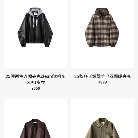
25假两件连帽夹克cleanfit机车
25秋冬长绒绵羊毛双面呢夹克
风PU皮衣
¥
929
¥
559