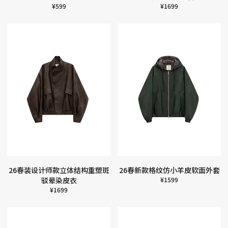
¥
599
¥
1699
26春装设计师款立体结构重塑斑
26春新款格纹仿小羊皮软面外套
驳晕染皮衣
¥
1599
¥
1699