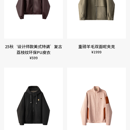
25秋‘设计师款美式特调’复古
重磅羊毛双面呢夹克
荔枝纹环保PU皮衣
¥
1999
¥
599