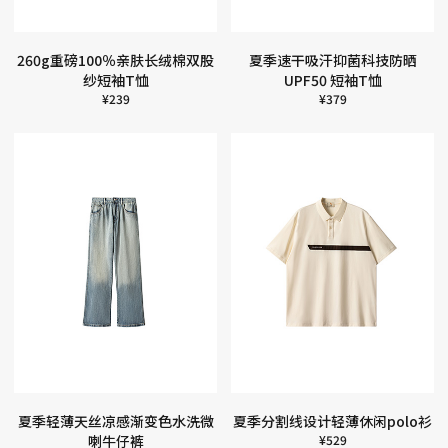
260g重磅100％亲肤长绒棉双股
夏季速干吸汗抑菌科技防晒
纱短袖T恤
UPF50 短袖T恤
¥
239
¥
379
夏季轻薄天丝凉感渐变色水洗微
夏季分割线设计轻薄休闲polo衫
喇牛仔裤
¥
529