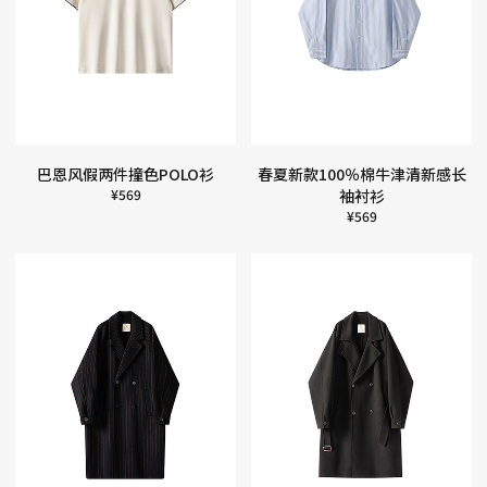
巴恩风假两件撞色POLO衫
春夏新款100％棉牛津清新感长
¥
569
袖衬衫
¥
569