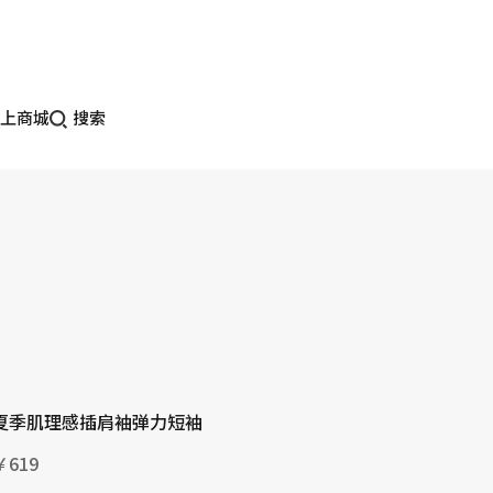
上商城
搜索
夏季肌理感插肩袖弹力短袖
￥619